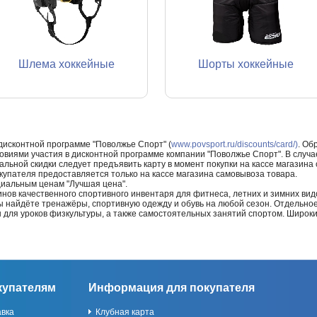
Шлема хоккейные
Шорты хоккейные
 дисконтной программе "Поволжье Спорт" (
www.povsport.ru/discounts/card/)
. Об
ловиями участия в дисконтной программе компании "Поволжье Спорт". В случае
альной скидки следует предъявить карту в момент покупки на кассе магазин
купателя предоставляется только на кассе магазина самовывоза товара.
циальным ценам "Лучшая цена".
нов качественного спортивного инвентаря для фитнеса, летних и зимних видо
Вы найдёте тренажёры, спортивную одежду и обувь на любой сезон. Отдельно
ы для уроков физкультуры, а также самостоятельных занятий спортом. Широк
купателям
Информация для покупателя
авка
Клубная карта