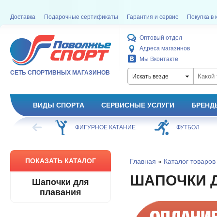
Доставка
Подарочные сертификаты
Гарантия и сервис
Покупка в 
Оптовый отдел
Адреса магазинов
Мы Вконтакте
СЕТЬ СПОРТИВНЫХ МАГАЗИНОВ
Искать везде
ВИДЫ СПОРТА
СЕРВИСНЫЕ УСЛУГИ
БРЕНД
ОЕ КАТАНИЕ
ФУТБОЛ
БАСКЕТБОЛ
ПОКАЗАТЬ КАТАЛОГ
Главная
»
Каталог товаров
ШАПОЧКИ 
Шапочки для
плавания