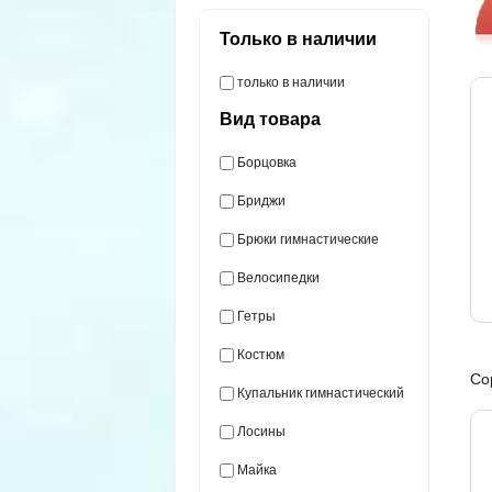
Только в наличии
только в наличии
Вид товара
Борцовка
Бриджи
Брюки гимнастические
Велосипедки
Гетры
Костюм
Со
Купальник гимнастический
Лосины
Майка