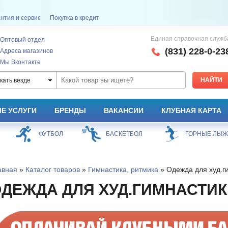
нтия и сервис
Покупка в кредит
Единая справочная служб
Оптовый отдел
(831) 228-0-23
Адреса магазинов
Мы Вконтакте
кать везде
Е УСЛУГИ
БРЕНДЫ
ВАКАНСИИ
КЛУБНАЯ КАРТА
БАСКЕТБОЛ
ГОРНЫЕ ЛЫЖИ
СНОУБОРД
авная
»
Каталог товаров
»
Гимнастика, ритмика
» Одежда для худ.г
ДЕЖДА ДЛЯ ХУД.ГИМНАСТИК