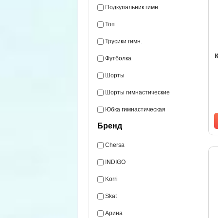
Подкупальник гимн.
Топ
Трусики гимн.
Футболка
Шорты
Шорты гимнастические
Юбка гимнастическая
Бренд
Chersa
INDIGO
Korri
Skat
Арина