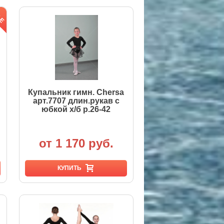
Купальник гимн. Chersa
арт.7707 длин.рукав с
юбкой х/б р.26-42
от 1 170 руб.
КУПИТЬ