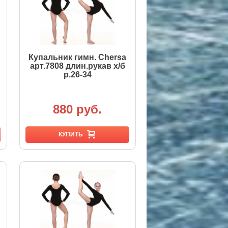
Купальник гимн. Chersa
арт.7808 длин.рукав х/б
р.26-34
880 руб.
КУПИТЬ