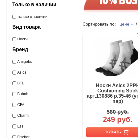
Только в наличии
только в наличии
Сортировать по:
цене
Вид товара
Носки
Бренд
Amigobs
Asics
BFL
Носки Asics 2PP
Cushioning Sock
Bubah
арт.130886 р.35-46 (у
пар)
CFA
580 руб.
Charm
249 руб.
Ess
КУПИТЬ
Fischer