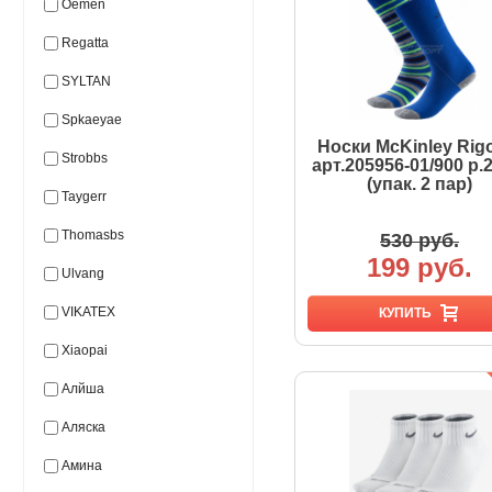
Oemen
Regatta
SYLTAN
Spkaeyae
Носки McKinley Rigo
Strobbs
арт.205956-01/900 р.
(упак. 2 пар)
Taygerr
Thomasbs
530 руб.
199 руб.
Ulvang
VIKATEX
КУПИТЬ
Xiaopai
Алйша
Аляска
Амина