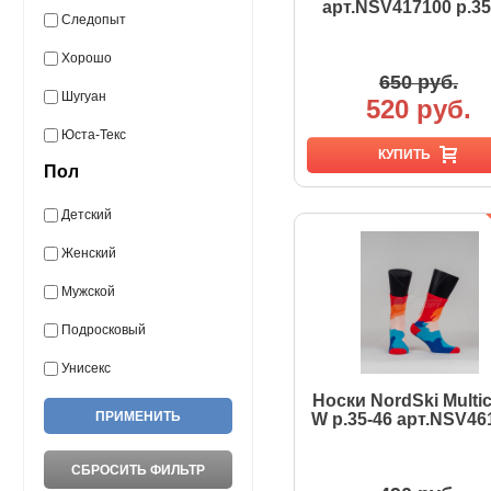
арт.NSV417100 р.35
Следопыт
Хорошо
650 руб.
Шугуан
520 руб.
Юста-Текс
КУПИТЬ
Пол
Детский
Женский
Мужской
Подросковый
Унисекс
Носки NordSki Multic
W р.35-46 арт.NSV46