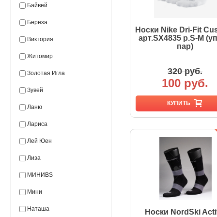
Байвей
Береза
Носки Nike Dri-Fit Cu
арт.SX4835 р.S-M (уп
Виктория
пар)
Житомир
320 руб.
Золотая Игла
100 руб.
Зувей
КУПИТЬ
Ланю
Лариса
Лей Юен
Лиза
МИНИВS
Мини
Наташа
Носки NordSki Act