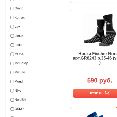
Grand
Komax
Lav
Limax
Lotto
Носки Fischer Nord
MOAX
арт.GR8243 р.35-46 (у
)
McKinley
Mizuno
590 руб.
Mund
Nike
КУПИТЬ
NordSki
OSKO