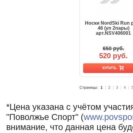
Носки NordSki Run р
46 (уп 2пары)
арт.NSV406001
650 руб.
520 руб.
КУПИТЬ
Страницы:
1
2
3
4
*Цена указана с учётом участи
"Поволжье Спорт" (
www.povsport
внимание, что данная цена буд