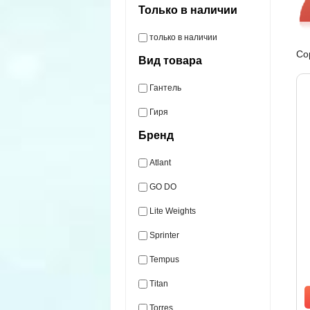
Только в наличии
только в наличии
Со
Вид товара
Гантель
Гиря
Бренд
Atlant
GO DO
Lite Weights
Sprinter
Tempus
Titan
Torres