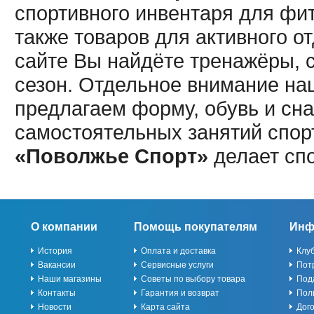
спортивного инвентаря для фит
также товаров для активного о
сайте Вы найдёте тренажёры, 
сезон. Отдельное внимание наш
предлагаем форму, обувь и сна
самостоятельных занятий спор
«Поволжье Спорт»
делает сп
О компании
Помощь покупателям
Инф
История
Оплата и доставка
Клу
Вакансии
Сервисные услуги
Пот
Наши магазины
Советы по выбору товара
Под
Контакты
Гарантия и возврат
Пол
Новости
Карта сайта
Дог