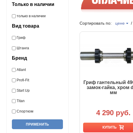
Только в наличии
только в наличии
Сортировать по:
цене
Вид товара
Гриф
Штанга
Бренд
Atlant
Profi-Fit
Гриф гантельный 49
замок-гайка, хром d
Start Up
мм
Titan
4 290 руб.
Спортком
КУПИТЬ