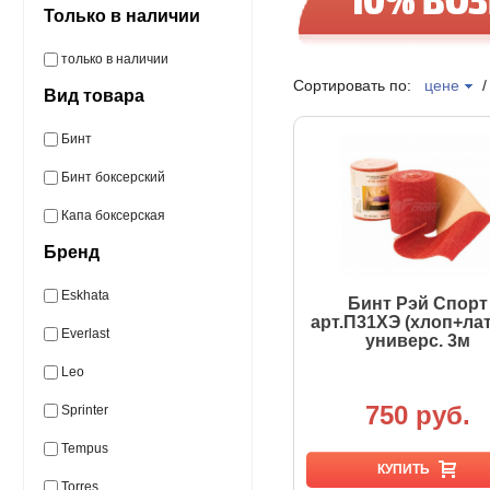
Только в наличии
только в наличии
Сортировать по:
цене
Вид товара
Бинт
Бинт боксерский
Капа боксерская
Бренд
Eskhata
Бинт Рэй Спорт
арт.П31ХЭ (хлоп+лат
Everlast
универс. 3м
Leo
750 руб.
Sprinter
Tempus
КУПИТЬ
Torres