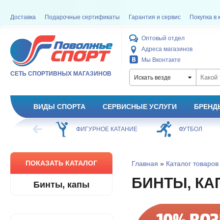
Доставка
Подарочные сертификаты
Гарантия и сервис
Покупка в 
Оптовый отдел
Адреса магазинов
Мы Вконтакте
СЕТЬ СПОРТИВНЫХ МАГАЗИНОВ
Искать везде
ВИДЫ СПОРТА
СЕРВИСНЫЕ УСЛУГИ
БРЕНД
ОЕ КАТАНИЕ
ФУТБОЛ
БАСКЕТБОЛ
ПОКАЗАТЬ КАТАЛОГ
Главная
»
Каталог товаров
БИНТЫ, КА
Бинты, капы