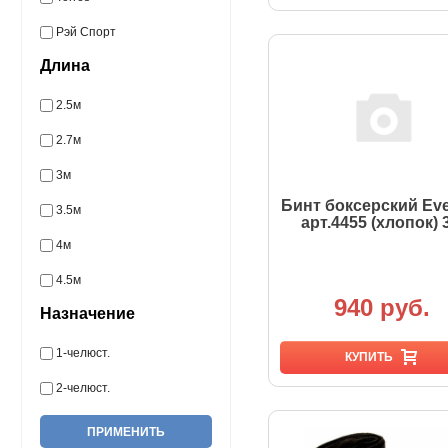
Рэй Спорт
Длина
2.5м
2.7м
3м
Бинт боксерский Eve
3.5м
арт.4455 (хлопок) 
4м
4.5м
940 руб.
Назначение
1-челюст.
КУПИТЬ
2-челюст.