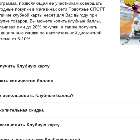
ограмма, позволяющая ее участникам совершать
годные покупки в магазинах сети Поволжье СПОРТ
личие клубной карты несёт для Вас выгоду при
купке товаров. Вы можете копить клубные баллы,
лачивая ими до 20% покупки, а так же получать
адиционные скидки по накопительной дисконтной
стеме от 5-10%
лучить Клубную карту
нать количество баллов
к использовать Клубные баллы?
копительная скидка
сстановить Клубную карту
авила пользования Клубной картой