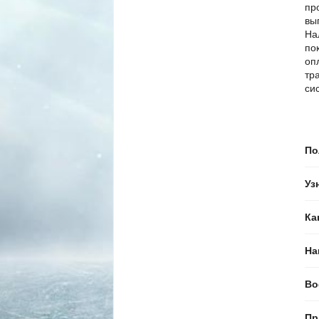
пр
вы
На
по
оп
тр
си
По
Уз
Ка
На
Во
Пр