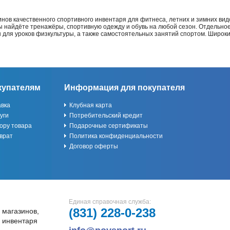
нов качественного спортивного инвентаря для фитнеса, летних и зимних видо
Вы найдёте тренажёры, спортивную одежду и обувь на любой сезон. Отдельно
ы для уроков физкультуры, а также самостоятельных занятий спортом. Широк
купателям
Информация для покупателя
авка
Клубная карта
уги
Потребительский кредит
ору товара
Подарочные сертификаты
врат
Политика конфиденциальности
Договор оферты
Единая справочная служба:
(831)
228-0-238
 магазинов,
и инвентаря