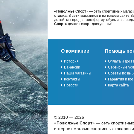
«Поволжье Спорт»
— сеть спортивных магази
отдыха. В сети магазинов и на нашем сайте 
детей: мы предлагаем форму, обувь и снаряд
Спорт»
делает спорт доступным!
О компании
Помощь по
История
Оплата и дост
Вакансии
Сервисные усл
Наши магазины
Советы по выб
Контакты
Гарантия и воз
Новости
Карта сайта
© 2010 — 2026
«Поволжье Спорт»
— сеть спортивных
интернет-магазин спортивных товаров 