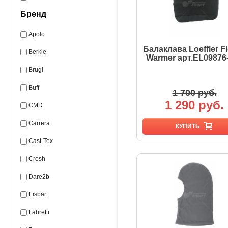
Бренд
Apolo
Балаклава Loeffler F
Berkle
Warmer арт.EL09876
Brugi
Buff
1 700 руб.
1 290 руб.
CMD
Carrera
КУПИТЬ
Cast-Tex
Crosh
Dare2b
Eisbar
Fabretti