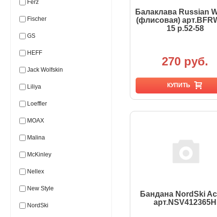
Ferz
Балаклава Russian W
Fischer
(флисовая) арт.BFRW
15 р.52-58
GS
HEFF
270 руб.
Jack Wolfskin
КУПИТЬ
Liliya
Loeffler
MOAX
Malina
McKinley
Nellex
New Style
Бандана NordSki Ac
арт.NSV412365Н
NordSki