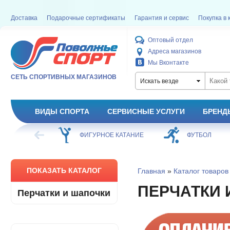
Доставка
Подарочные сертификаты
Гарантия и сервис
Покупка в 
Оптовый отдел
Адреса магазинов
Мы Вконтакте
СЕТЬ СПОРТИВНЫХ МАГАЗИНОВ
Искать везде
ВИДЫ СПОРТА
СЕРВИСНЫЕ УСЛУГИ
БРЕНД
ОЕ КАТАНИЕ
ФУТБОЛ
БАСКЕТБОЛ
ПОКАЗАТЬ КАТАЛОГ
Главная
»
Каталог товаров
ПЕРЧАТКИ 
Перчатки и шапочки