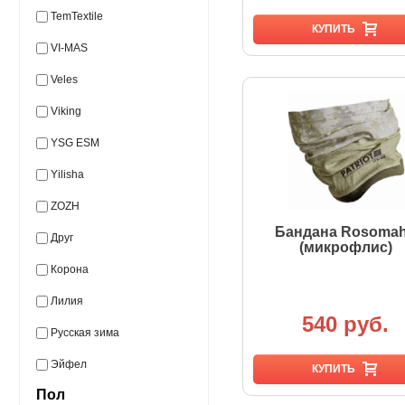
TemTextile
КУПИТЬ
VI-MAS
Veles
Viking
YSG ESM
Yilisha
ZOZH
Бандана Rosoma
Друг
(микрофлис)
Корона
Лилия
540 руб.
Русская зима
Эйфел
КУПИТЬ
Пол