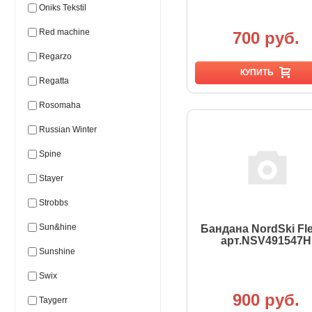
Oniks Tekstil
Red machine
700 руб.
Regarzo
КУПИТЬ
Regatta
Rosomaha
Russian Winter
Spine
Stayer
Strobbs
Sun&hine
Бандана NordSki Fl
арт.NSV491547Н
Sunshine
Swix
900 руб.
Taygerr