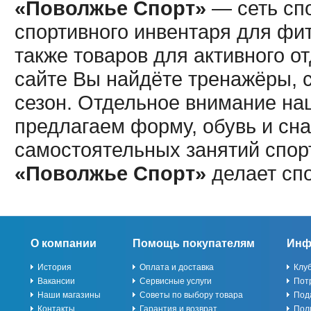
«Поволжье Спорт»
— сеть спо
спортивного инвентаря для фит
также товаров для активного о
сайте Вы найдёте тренажёры, 
сезон. Отдельное внимание наш
предлагаем форму, обувь и сна
самостоятельных занятий спор
«Поволжье Спорт»
делает сп
О компании
Помощь покупателям
Инф
История
Оплата и доставка
Клу
Вакансии
Сервисные услуги
Пот
Наши магазины
Советы по выбору товара
Под
Контакты
Гарантия и возврат
Пол