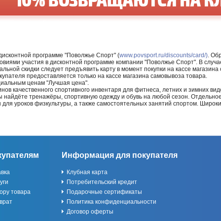
 дисконтной программе "Поволжье Спорт" (
www.povsport.ru/discounts/card/)
. Об
ловиями участия в дисконтной программе компании "Поволжье Спорт". В случае
альной скидки следует предъявить карту в момент покупки на кассе магазин
купателя предоставляется только на кассе магазина самовывоза товара.
циальным ценам "Лучшая цена".
нов качественного спортивного инвентаря для фитнеса, летних и зимних видо
Вы найдёте тренажёры, спортивную одежду и обувь на любой сезон. Отдельно
ы для уроков физкультуры, а также самостоятельных занятий спортом. Широк
купателям
Информация для покупателя
авка
Клубная карта
уги
Потребительский кредит
ору товара
Подарочные сертификаты
врат
Политика конфиденциальности
Договор оферты