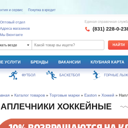
нтия и сервис
Покупка в кредит
Единая справочная служб
Оптовый отдел
(831) 228-0-23
Адреса магазинов
Мы Вконтакте
кать везде
Е УСЛУГИ
БРЕНДЫ
ВАКАНСИИ
КЛУБНАЯ КАРТА
ФУТБОЛ
БАСКЕТБОЛ
ГОРНЫЕ ЛЫ
авная
»
Каталог товаров
»
Торговые марки
»
Easton
»
Хоккей
» Напл
НАПЛЕЧНИКИ ХОККЕЙНЫЕ