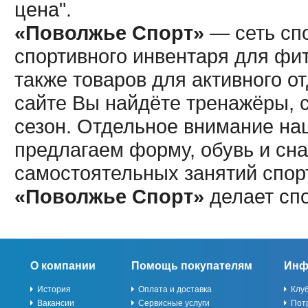
цена".
«Поволжье Спорт»
— сеть спо
спортивного инвентаря для фит
также товаров для активного о
сайте Вы найдёте тренажёры, 
сезон. Отдельное внимание наш
предлагаем форму, обувь и сна
самостоятельных занятий спор
«Поволжье Спорт»
делает сп
О компании
Помощь покупателям
Инф
История
Оплата и доставка
Клу
Вакансии
Сервисные услуги
Пот