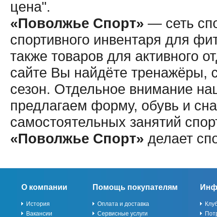
цена".
«Поволжье Спорт»
— сеть спо
спортивного инвентаря для фит
также товаров для активного о
сайте Вы найдёте тренажёры, 
сезон. Отдельное внимание наш
предлагаем форму, обувь и сна
самостоятельных занятий спор
«Поволжье Спорт»
делает сп
О компании
Помощь покупателям
Инф
История
Оплата и доставка
Клу
Вакансии
Сервисные услуги
Пот