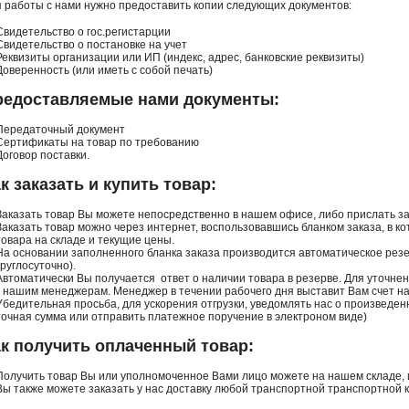
 работы с нами нужно предоставить копии следующих документов:
Свидетельство о гос.регистарции
Свидетельство о постановке на учет
Реквизиты организации или ИП (индекс, адрес, банковские реквизиты)
Доверенность (или иметь с собой печать)
редоставляемые нами документы:
Передаточный документ
Сертификаты на товар по требованию
Договор поставки.
к заказать и купить товар:
Заказать товар Вы можете непосредственно в нашем офисе, либо прислать зая
Заказать товар можно через интернет, воспользовавшись бланком заказа, в 
товара на складе и текущие цены.
На основании заполненного бланка заказа производится автоматическое рез
круглосуточно).
Автоматически Вы получается ответ о наличии товара в резерве. Для уточне
к нашим менеджерам. Менеджер в течении рабочего дня выставит Вам счет н
Убедительная просьба, для ускорения отгрузки, уведомлять нас о произведен
точная сумма или отправить платежное поручение в электроном виде)
к получить оплаченный товар:
Получить товар Вы или уполномоченное Вами лицо можете на нашем складе, и
Вы также можете заказать у нас доставку любой транспортной транспортной 