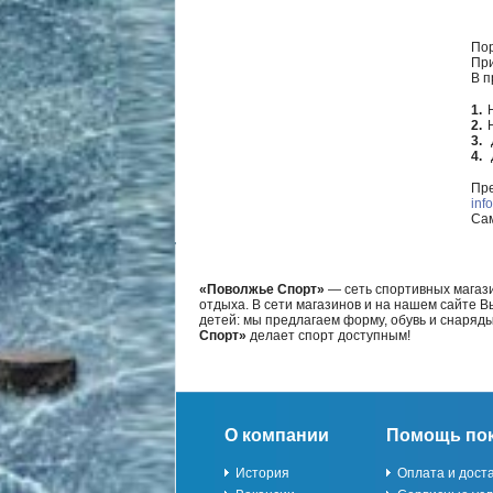
Пор
При
В п
Пре
inf
Сам
«Поволжье Спорт»
— сеть спортивных магази
отдыха. В сети магазинов и на нашем сайте 
детей: мы предлагаем форму, обувь и снаряд
Спорт»
делает спорт доступным!
О компании
Помощь по
История
Оплата и дост