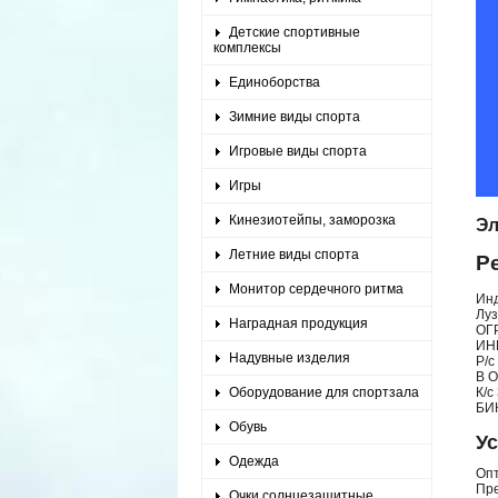
Детские спортивные
комплексы
Единоборства
Зимние виды спорта
Игровые виды спорта
Игры
Кинезиотейпы, заморозка
Эл
Летние виды спорта
Р
Монитор сердечного ритма
Ин
Луз
Наградная продукция
ОГ
ИН
Надувные изделия
Р/с
В О
Оборудование для спортзала
К/с
БИ
Обувь
У
Одежда
Опт
Пр
Очки солнцезащитные