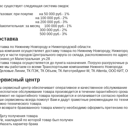
ас существует следующая система скидок:
Разовая: при покупке на 50 000 руб.- 1%
а 100 000 руб.- 2%
а 200 000 руб.- 3%
Накопительная: за месяц 100 000 руб.- 1%
00 000 руб.- 2%
00 000 руб.- 3%
оставка
тавка по Нижнему Новгороду и Нижегородской области.
а компания осуществляет доставку товара по Нижнему Новгороду, Нижегород
угу и части городов Центрального округа со склада, расположенного по адресу
нино,ул Магистральная ,уч.28 .
тавка товара осуществляется до пункта назначения. Погрузо-разгрузочные 
же мы работаем со всеми Транспортными компаниями Нижнего Новгорода:
Деловые Линии, ТК ПЭК, ТК Объем, ТК Автотрейдинг-М, ТК Attenta, ООО КИТ, О
ервисный центр
 сервисный центр обеспечивает оперативное и качественное обслуживание 
Бесплатное обслуживание товара производится в течении гарантийного срока
Ремонт не гарантийного товара производится и оплачивается согласно прейску
и сервисмены всегда помогут Вам и дадут грамотные рекомендации по техн
жно-технического товара.
 возврате бракованного товара клиенту необходимо оформить претензию по б
Дату получения товара
№‚ накладной по которой товар был получен
Указать характер брака