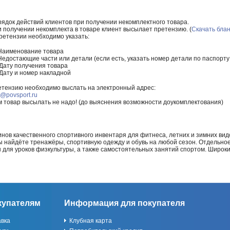
ядок действий клиентов при получении некомплектного товара.
 получении некомплекта в товаре клиент высылает претензию. (
Скачать бла
ретензии необходимо указать:
Наименование товара
Недостающие части или детали (если есть, указать номер детали по паспорту
Дату получения товара
Дату и номер накладной
тензию необходимо выслать на электронный адрес:
o@povsport.ru
 товар высылать не надо! (до выяснения возможности доукомплектования)
нов качественного спортивного инвентаря для фитнеса, летних и зимних видо
Вы найдёте тренажёры, спортивную одежду и обувь на любой сезон. Отдельно
ы для уроков физкультуры, а также самостоятельных занятий спортом. Широк
купателям
Информация для покупателя
авка
Клубная карта