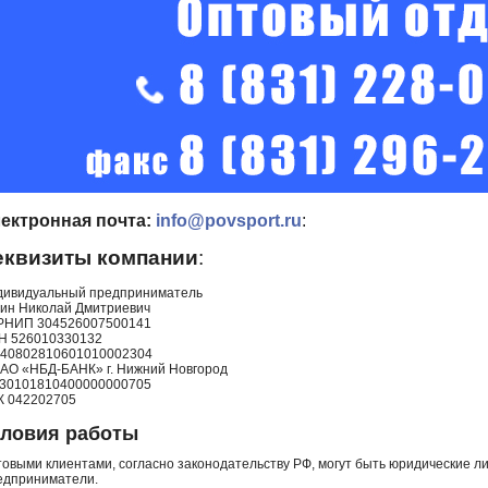
ектронная почта:
info@povsport.ru
:
еквизиты компании
:
дивидуальный предприниматель
ин Николай Дмитриевич
РНИП 304526007500141
Н
526010330132
 40802810601010002304
АО «НБД-БАНК» г. Нижний Новгород
 30101810400000000705
К 042202705
словия работы
овыми клиентами, согласно законодательству РФ, могут быть юридические л
едприниматели.