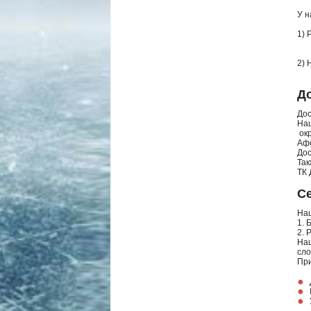
У н
1) 
н
н
2) 
3
5
Д
Дос
Наш
окр
Афо
Дос
Так
ТК 
С
Наш
1. 
2. 
Наш
сло
При