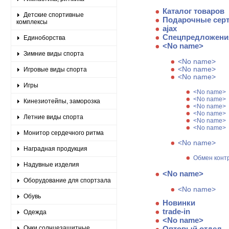
Каталог товаров
Детские спортивные
Подарочные сер
комплексы
ajax
Спецпредложени
Единоборства
<No name>
Зимние виды спорта
<No name>
<No name>
Игровые виды спорта
<No name>
Игры
<No name>
<No name>
Кинезиотейпы, заморозка
<No name>
<No name>
Летние виды спорта
<No name>
<No name>
Монитор сердечного ритма
<No name>
Наградная продукция
Обмен конт
Надувные изделия
<No name>
Оборудование для спортзала
<No name>
Обувь
Новинки
trade-in
Одежда
<No name>
Очки солнцезащитные
Оптовый отдел