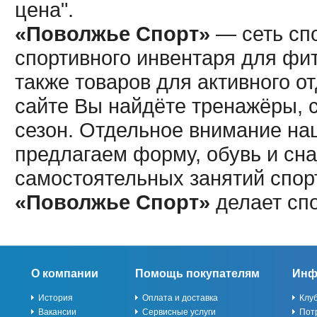
цена".
«Поволжье Спорт»
— сеть спо
спортивного инвентаря для фит
также товаров для активного о
сайте Вы найдёте тренажёры, 
сезон. Отдельное внимание наш
предлагаем форму, обувь и сна
самостоятельных занятий спор
«Поволжье Спорт»
делает сп
О компании
Помощь покупателям
Инф
История
Оплата и доставка
Клу
Вакансии
Сервисные услуги
Пот