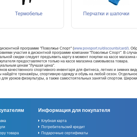
Термобелье
Перчатки и шапочки
 дисконтной программе "Поволжье Спорт" (
www.povsport.ru/discounts/card/)
. Об
ловиями участия в дисконтной программе компании "Поволжье Спорт". В случае
альной скидки следует предъявить карту в момент покупки на кассе магазин
купателя предоставляется только на кассе магазина самовывоза товара.
циальным ценам "Лучшая цена".
нов качественного спортивного инвентаря для фитнеса, летних и зимних видо
Вы найдёте тренажёры, спортивную одежду и обувь на любой сезон. Отдельно
ы для уроков физкультуры, а также самостоятельных занятий спортом. Широк
купателям
Информация для покупателя
авка
Клубная карта
уги
Потребительский кредит
ору товара
Подарочные сертификаты