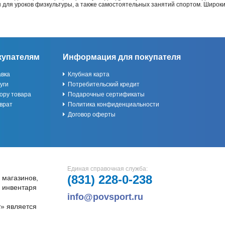
ы для уроков физкультуры, а также самостоятельных занятий спортом. Широк
купателям
Информация для покупателя
авка
Клубная карта
уги
Потребительский кредит
ору товара
Подарочные сертификаты
врат
Политика конфиденциальности
Договор оферты
Единая справочная служба:
(831)
228-0-238
 магазинов,
и инвентаря
info@povsport.ru
» является