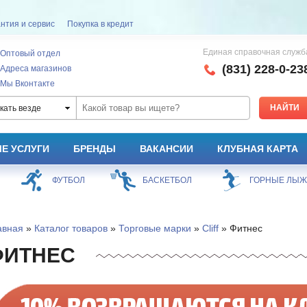
нтия и сервис
Покупка в кредит
Единая справочная служб
Оптовый отдел
(831) 228-0-23
Адреса магазинов
Мы Вконтакте
кать везде
Е УСЛУГИ
БРЕНДЫ
ВАКАНСИИ
КЛУБНАЯ КАРТА
ФУТБОЛ
БАСКЕТБОЛ
ГОРНЫЕ ЛЫ
авная
»
Каталог товаров
»
Торговые марки
»
Cliff
» Фитнес
ФИТНЕС