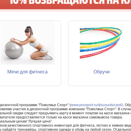
Мячи для фитнеса
Обручи
 дисконтной программе "Поволжье Спорт" (
www.povsport.ru/discounts/card/)
. Об
ловиями участия в дисконтной программе компании "Поволжье Спорт". В случае
альной скидки следует предъявить карту в момент покупки на кассе магазин
купателя предоставляется только на кассе магазина самовывоза товара.
циальным ценам "Лучшая цена".
нов качественного спортивного инвентаря для фитнеса, летних и зимних видо
Вы найдёте тренажёры, спортивную одежду и обувь на любой сезон. Отдельно