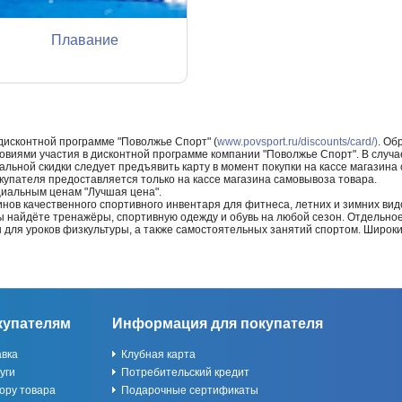
Плавание
 дисконтной программе "Поволжье Спорт" (
www.povsport.ru/discounts/card/)
. Об
ловиями участия в дисконтной программе компании "Поволжье Спорт". В случае
альной скидки следует предъявить карту в момент покупки на кассе магазин
купателя предоставляется только на кассе магазина самовывоза товара.
циальным ценам "Лучшая цена".
нов качественного спортивного инвентаря для фитнеса, летних и зимних видо
Вы найдёте тренажёры, спортивную одежду и обувь на любой сезон. Отдельно
ы для уроков физкультуры, а также самостоятельных занятий спортом. Широк
купателям
Информация для покупателя
авка
Клубная карта
уги
Потребительский кредит
ору товара
Подарочные сертификаты