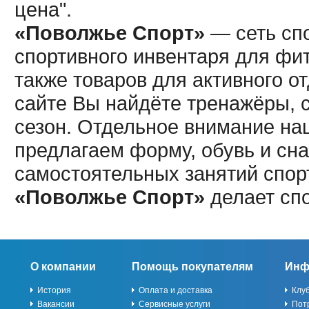
цена".
«Поволжье Спорт»
— сеть спо
спортивного инвентаря для фит
также товаров для активного о
сайте Вы найдёте тренажёры, 
сезон. Отдельное внимание наш
предлагаем форму, обувь и сна
самостоятельных занятий спор
«Поволжье Спорт»
делает сп
О компании
Помощь покупателям
Инф
История
Оплата и доставка
Клу
Вакансии
Сервисные услуги
Пот