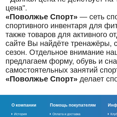
цена".
«Поволжье Спорт»
— сеть спо
спортивного инвентаря для фит
также товаров для активного о
сайте Вы найдёте тренажёры, 
сезон. Отдельное внимание наш
предлагаем форму, обувь и сна
самостоятельных занятий спор
«Поволжье Спорт»
делает сп
О компании
Помощь покупателям
Инф
История
Оплата и доставка
Клу