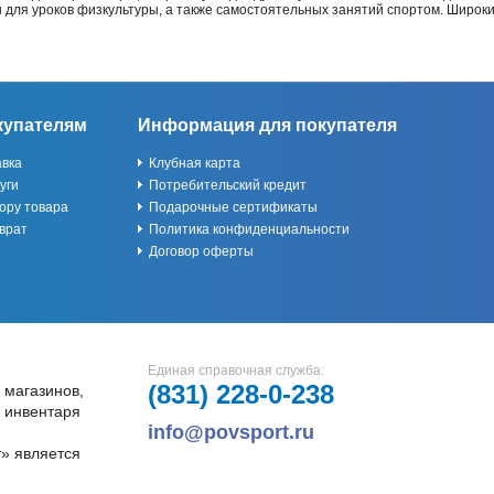
ы для уроков физкультуры, а также самостоятельных занятий спортом. Широк
купателям
Информация для покупателя
авка
Клубная карта
уги
Потребительский кредит
ору товара
Подарочные сертификаты
врат
Политика конфиденциальности
Договор оферты
Единая справочная служба:
(831)
228-0-238
 магазинов,
и инвентаря
info@povsport.ru
» является