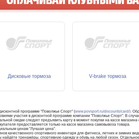
Дисковые тормоза
V-brake тормоза
 дисконтной программе "Поволжье Спорт" (
www.povsport.ru/discounts/card/)
. Об
ловиями участия в дисконтной программе компании "Поволжье Спорт". В случае
альной скидки следует предъявить карту в момент покупки на кассе магазин
купателя предоставляется только на кассе магазина самовывоза товара.
циальным ценам "Лучшая цена".
нов качественного спортивного инвентаря для фитнеса, летних и зимних видо
Вы найдёте тренажёры, спортивную одежду и обувь на любой сезон. Отдельно