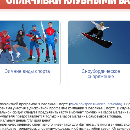
Зимние виды спорта
Сноубордическое
снаряжение
 дисконтной программе "Поволжье Спорт" (
www.povsport.ru/discounts/card/)
. Об
ловиями участия в дисконтной программе компании "Поволжье Спорт". В случае
альной скидки следует предъявить карту в момент покупки на кассе магазин
купателя предоставляется только на кассе магазина самовывоза товара.
циальным ценам "Лучшая цена".
нов качественного спортивного инвентаря для фитнеса, летних и зимних видо
Вы найдёте тренажёры, спортивную одежду и обувь на любой сезон. Отдельно