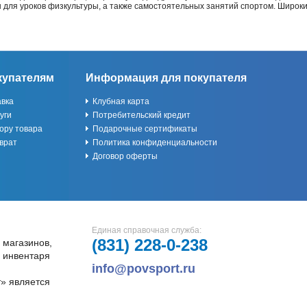
ы для уроков физкультуры, а также самостоятельных занятий спортом. Широк
купателям
Информация для покупателя
авка
Клубная карта
уги
Потребительский кредит
ору товара
Подарочные сертификаты
врат
Политика конфиденциальности
Договор оферты
Единая справочная служба:
(831)
228-0-238
 магазинов,
и инвентаря
info@povsport.ru
» является