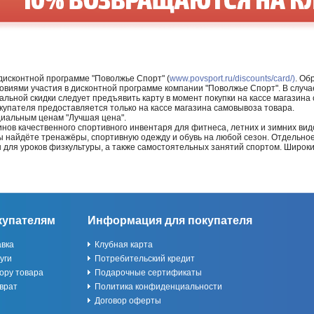
 дисконтной программе "Поволжье Спорт" (
www.povsport.ru/discounts/card/)
. Об
ловиями участия в дисконтной программе компании "Поволжье Спорт". В случае
альной скидки следует предъявить карту в момент покупки на кассе магазин
купателя предоставляется только на кассе магазина самовывоза товара.
циальным ценам "Лучшая цена".
нов качественного спортивного инвентаря для фитнеса, летних и зимних видо
Вы найдёте тренажёры, спортивную одежду и обувь на любой сезон. Отдельно
ы для уроков физкультуры, а также самостоятельных занятий спортом. Широк
купателям
Информация для покупателя
авка
Клубная карта
уги
Потребительский кредит
ору товара
Подарочные сертификаты
врат
Политика конфиденциальности
Договор оферты