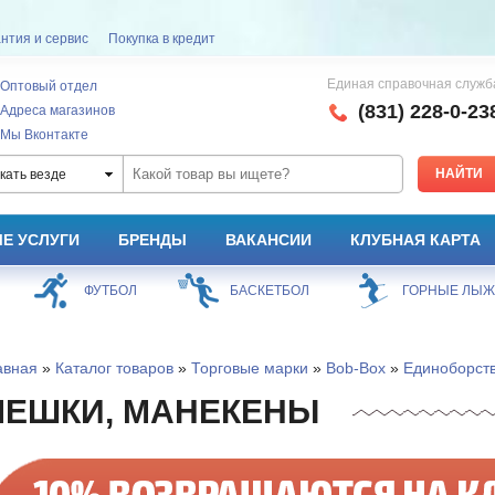
нтия и сервис
Покупка в кредит
Единая справочная служб
Оптовый отдел
(831) 228-0-23
Адреса магазинов
Мы Вконтакте
кать везде
Е УСЛУГИ
БРЕНДЫ
ВАКАНСИИ
КЛУБНАЯ КАРТА
ФУТБОЛ
БАСКЕТБОЛ
ГОРНЫЕ ЛЫ
авная
»
Каталог товаров
»
Торговые марки
»
Bob-Box
»
Единоборст
МЕШКИ, МАНЕКЕНЫ