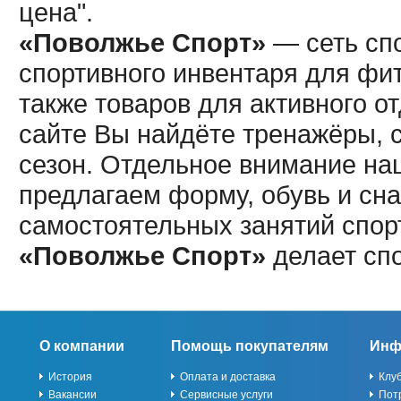
цена".
«Поволжье Спорт»
— сеть спо
спортивного инвентаря для фит
также товаров для активного о
сайте Вы найдёте тренажёры, 
сезон. Отдельное внимание наш
предлагаем форму, обувь и сна
самостоятельных занятий спор
«Поволжье Спорт»
делает сп
О компании
Помощь покупателям
Инф
История
Оплата и доставка
Клу
Вакансии
Сервисные услуги
Пот