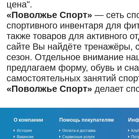
цена".
«Поволжье Спорт»
— сеть спо
спортивного инвентаря для фит
также товаров для активного о
сайте Вы найдёте тренажёры, 
сезон. Отдельное внимание наш
предлагаем форму, обувь и сна
самостоятельных занятий спор
«Поволжье Спорт»
делает сп
О компании
Помощь покупателям
Инф
История
Оплата и доставка
Клу
Вакансии
Сервисные услуги
Пот