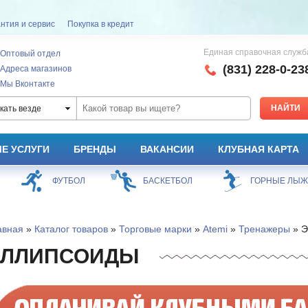
нтия и сервис
Покупка в кредит
Единая справочная служб
Оптовый отдел
(831) 228-0-23
Адреса магазинов
Мы Вконтакте
кать везде
Е УСЛУГИ
БРЕНДЫ
ВАКАНСИИ
КЛУБНАЯ КАРТА
ФУТБОЛ
БАСКЕТБОЛ
ГОРНЫЕ ЛЫ
авная
»
Каталог товаров
»
Торговые марки
»
Atemi
»
Тренажеры
» Э
ЭЛЛИПСОИДЫ