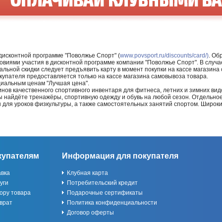
 дисконтной программе "Поволжье Спорт" (
www.povsport.ru/discounts/card/)
. Об
ловиями участия в дисконтной программе компании "Поволжье Спорт". В случае
альной скидки следует предъявить карту в момент покупки на кассе магазин
купателя предоставляется только на кассе магазина самовывоза товара.
циальным ценам "Лучшая цена".
нов качественного спортивного инвентаря для фитнеса, летних и зимних видо
Вы найдёте тренажёры, спортивную одежду и обувь на любой сезон. Отдельно
ы для уроков физкультуры, а также самостоятельных занятий спортом. Широк
купателям
Информация для покупателя
авка
Клубная карта
уги
Потребительский кредит
ору товара
Подарочные сертификаты
врат
Политика конфиденциальности
Договор оферты