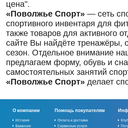
цена".
«Поволжье Спорт»
— сеть спо
спортивного инвентаря для фит
также товаров для активного о
сайте Вы найдёте тренажёры, 
сезон. Отдельное внимание наш
предлагаем форму, обувь и сна
самостоятельных занятий спор
«Поволжье Спорт»
делает сп
О компании
Помощь покупателям
Инф
История
Оплата и доставка
Клу
Вакансии
Сервисные услуги
Пот