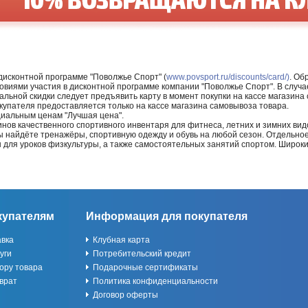
 дисконтной программе "Поволжье Спорт" (
www.povsport.ru/discounts/card/)
. Об
ловиями участия в дисконтной программе компании "Поволжье Спорт". В случае
альной скидки следует предъявить карту в момент покупки на кассе магазин
купателя предоставляется только на кассе магазина самовывоза товара.
циальным ценам "Лучшая цена".
нов качественного спортивного инвентаря для фитнеса, летних и зимних видо
Вы найдёте тренажёры, спортивную одежду и обувь на любой сезон. Отдельно
ы для уроков физкультуры, а также самостоятельных занятий спортом. Широк
купателям
Информация для покупателя
авка
Клубная карта
уги
Потребительский кредит
ору товара
Подарочные сертификаты
врат
Политика конфиденциальности
Договор оферты