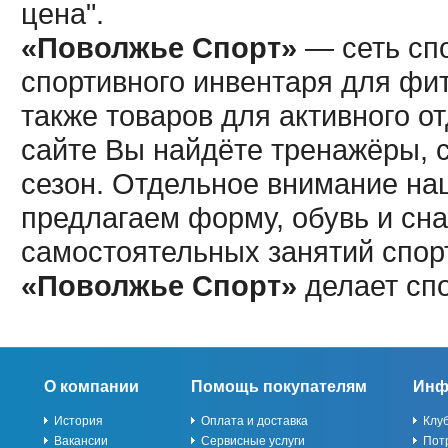
цена".
«Поволжье Спорт»
— сеть спо
спортивного инвентаря для фит
также товаров для активного о
сайте Вы найдёте тренажёры, 
сезон. Отдельное внимание наш
предлагаем форму, обувь и сна
самостоятельных занятий спор
«Поволжье Спорт»
делает сп
О компании
Помощь покупателям
Инф
История
Оплата и доставка
Клу
Вакансии
Сервисные услуги
Пот