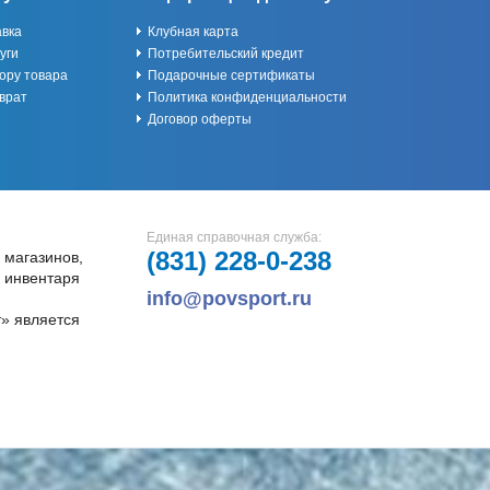
авка
Клубная карта
уги
Потребительский кредит
ору товара
Подарочные сертификаты
врат
Политика конфиденциальности
Договор оферты
Единая справочная служба:
(831)
228-0-238
 магазинов,
и инвентаря
info@povsport.ru
» является