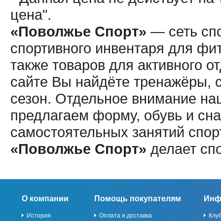
цена".
«Поволжье Спорт»
— сеть спо
спортивного инвентаря для фит
также товаров для активного о
сайте Вы найдёте тренажёры, 
сезон. Отдельное внимание наш
предлагаем форму, обувь и сна
самостоятельных занятий спор
«Поволжье Спорт»
делает сп
О компании
Помощь покупателям
Инф
История
Оплата и доставка
Клу