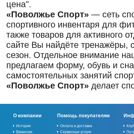
цена".
«Поволжье Спорт»
— сеть спо
спортивного инвентаря для фит
также товаров для активного о
сайте Вы найдёте тренажёры, 
сезон. Отдельное внимание наш
предлагаем форму, обувь и сна
самостоятельных занятий спор
«Поволжье Спорт»
делает сп
О компании
Помощь покупателям
Инф
История
Оплата и доставка
Клу
Вакансии
Сервисные услуги
Пот