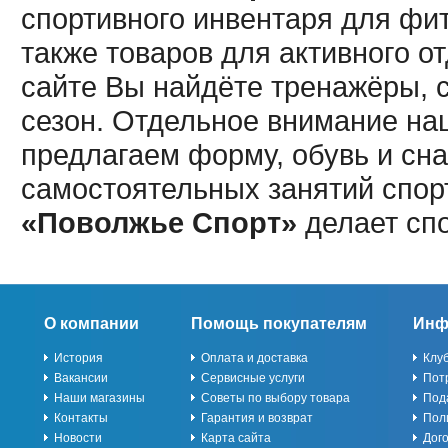
спортивного инвентаря для фит
также товаров для активного о
сайте Вы найдёте тренажёры, 
сезон. Отдельное внимание наш
предлагаем форму, обувь и сна
самостоятельных занятий спор
«Поволжье Спорт»
делает сп
О компании
Помощь покупателям
Инф
История
Оплата и доставка
Клу
Вакансии
Сервисные услуги
Пот
Наши магазины
Советы по выбору товара
Под
Контакты
Гарантия и возврат
Пол
Новости
Карта сайта
Дог