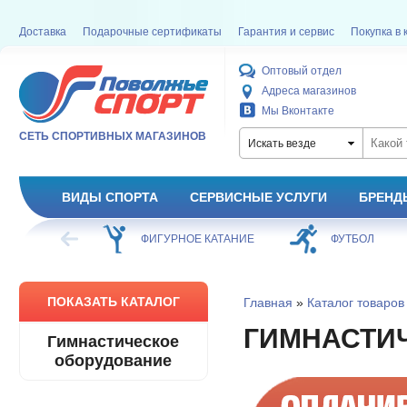
Доставка
Подарочные сертификаты
Гарантия и сервис
Покупка в 
Оптовый отдел
Адреса магазинов
Мы Вконтакте
СЕТЬ СПОРТИВНЫХ МАГАЗИНОВ
Искать везде
ВИДЫ СПОРТА
СЕРВИСНЫЕ УСЛУГИ
БРЕНД
ОЕ КАТАНИЕ
ФУТБОЛ
БАСКЕТБОЛ
ПОКАЗАТЬ КАТАЛОГ
Главная
»
Каталог товаров
ГИМНАСТИ
Гимнастическое
оборудование