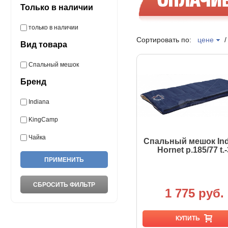
Только в наличии
только в наличии
Сортировать по:
цене
Вид товара
Спальный мешок
Бренд
Indiana
KingCamp
Чайка
Спальный мешок Ind
Hornet р.185/77 t.-
1 775 руб.
КУПИТЬ