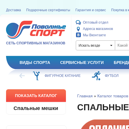
Доставка
Подарочные сертификаты
Гарантия и сервис
Покупка в 
Оптовый отдел
Адреса магазинов
Мы Вконтакте
СЕТЬ СПОРТИВНЫХ МАГАЗИНОВ
Искать везде
ВИДЫ СПОРТА
СЕРВИСНЫЕ УСЛУГИ
БРЕНД
ОЕ КАТАНИЕ
ФУТБОЛ
БАСКЕТБОЛ
ПОКАЗАТЬ КАТАЛОГ
Главная
»
Каталог товаров
СПАЛЬНЫЕ
Спальные мешки