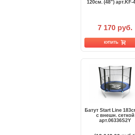
120см. (48") арт.KF-
7 170 руб.
КУПИТЬ
Батут Start Line 183см
с внешн. сеткой
арт.06336S2Y