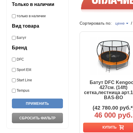
Только в наличии
только в наличии
Сортировать по:
цене
Вид товара
Батут
Бренд
DFC
Sport Elit
Start Line
Батут DFC Kengoo 
427см. (14ft)
Tempus
сетка,лестница арт.1
BAS-BO
(42 780.00 руб.*
46 000 руб.
КУПИТЬ