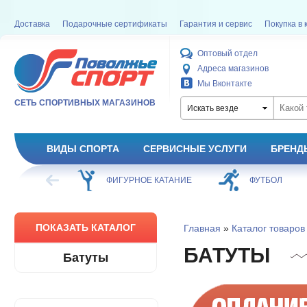
Доставка
Подарочные сертификаты
Гарантия и сервис
Покупка в 
Оптовый отдел
Адреса магазинов
Мы Вконтакте
СЕТЬ СПОРТИВНЫХ МАГАЗИНОВ
Искать везде
ВИДЫ СПОРТА
СЕРВИСНЫЕ УСЛУГИ
БРЕНД
ГУРНОЕ КАТАНИЕ
ФУТБОЛ
БАСКЕТБОЛ
ПОКАЗАТЬ КАТАЛОГ
Главная
»
Каталог товаров
БАТУТЫ
Батуты