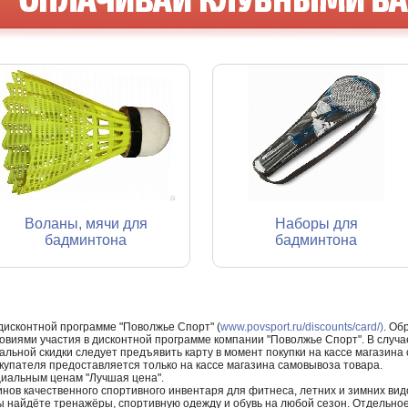
Воланы, мячи для
Наборы для
бадминтона
бадминтона
 дисконтной программе "Поволжье Спорт" (
www.povsport.ru/discounts/card/)
. Об
ловиями участия в дисконтной программе компании "Поволжье Спорт". В случае
альной скидки следует предъявить карту в момент покупки на кассе магазин
купателя предоставляется только на кассе магазина самовывоза товара.
циальным ценам "Лучшая цена".
нов качественного спортивного инвентаря для фитнеса, летних и зимних видо
Вы найдёте тренажёры, спортивную одежду и обувь на любой сезон. Отдельно