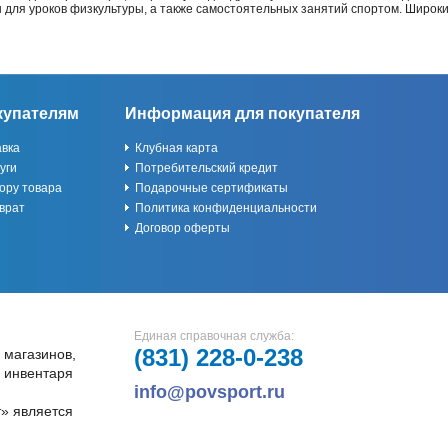
ы для уроков физкультуры, а также самостоятельных занятий спортом. Широк
купателям
Информация для покупателя
авка
Клубная карта
уги
Потребительский кредит
ору товара
Подарочные сертификаты
врат
Политика конфиденциальности
Договор оферты
Единая справочная служба:
(831)
228-0-238
 магазинов,
и инвентаря
info@povsport.ru
» является