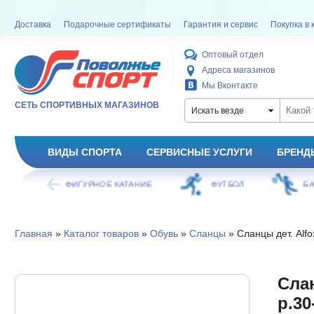
Доставка
Подарочные сертификаты
Гарантия и сервис
Покупка в 
Оптовый отдел
Адреса магазинов
Мы Вконтакте
СЕТЬ СПОРТИВНЫХ МАГАЗИНОВ
Искать везде
ВИДЫ СПОРТА
СЕРВИСНЫЕ УСЛУГИ
БРЕНД
ОЕ КАТАНИЕ
ФУТБОЛ
БАСКЕТБОЛ
Главная
»
Каталог товаров
»
Обувь
»
Сланцы
» Сланцы дет. Alfo
Слан
р.30