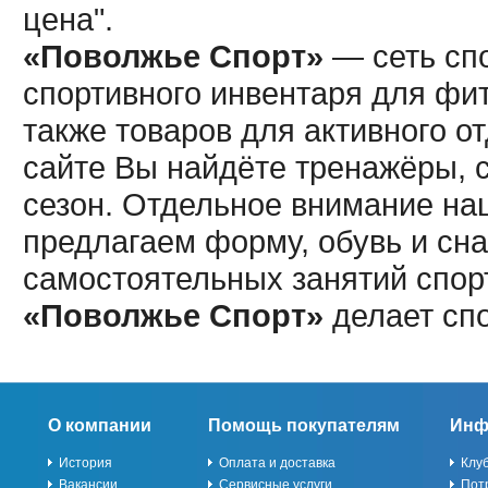
цена".
«Поволжье Спорт»
— сеть спо
спортивного инвентаря для фит
также товаров для активного о
сайте Вы найдёте тренажёры, 
сезон. Отдельное внимание наш
предлагаем форму, обувь и сна
самостоятельных занятий спор
«Поволжье Спорт»
делает сп
О компании
Помощь покупателям
Инф
История
Оплата и доставка
Клу
Вакансии
Сервисные услуги
Пот