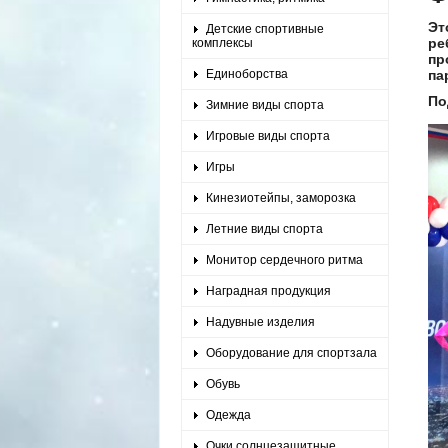
Эт
Детские спортивные
ре
комплексы
пр
Единоборства
па
По
Зимние виды спорта
Игровые виды спорта
Игры
Кинезиотейпы, заморозка
Летние виды спорта
Монитор сердечного ритма
Наградная продукция
Надувные изделия
Оборудование для спортзала
Обувь
Одежда
Очки солнцезащитные