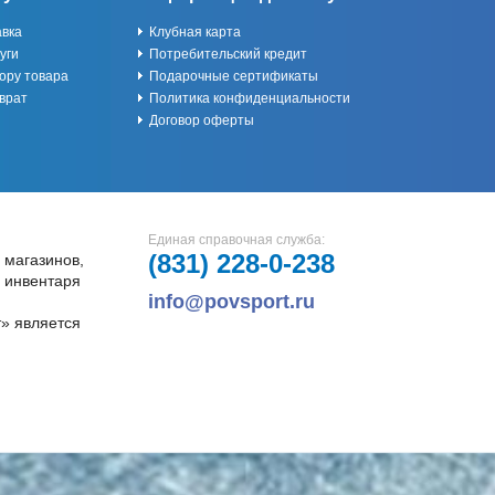
авка
Клубная карта
уги
Потребительский кредит
ору товара
Подарочные сертификаты
врат
Политика конфиденциальности
Договор оферты
Единая справочная служба:
(831)
228-0-238
 магазинов,
и инвентаря
info@povsport.ru
» является