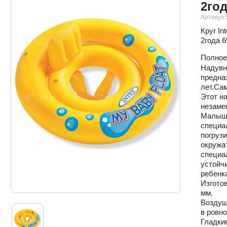
2год
Артикул 
Круг In
2года 
Полное
Надувно
предназ
лет.Са
Этот на
незаме
Малыш 
специал
погрузи
окружат
специа
устойчи
ребенка
Изгото
мм.
Воздуш
в ровн
Гладки