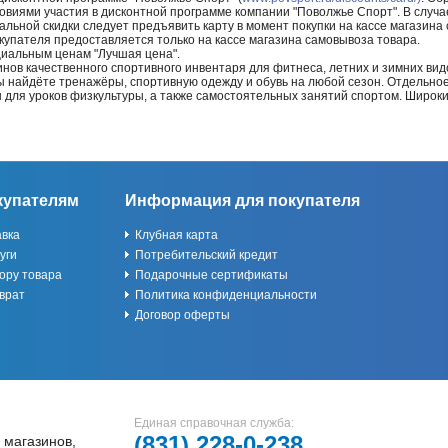
ловиями участия в дисконтной программе компании "Поволжье Спорт". В случае
альной скидки следует предъявить карту в момент покупки на кассе магазин
купателя предоставляется только на кассе магазина самовывоза товара.
циальным ценам "Лучшая цена".
нов качественного спортивного инвентаря для фитнеса, летних и зимних видо
Вы найдёте тренажёры, спортивную одежду и обувь на любой сезон. Отдельно
ы для уроков физкультуры, а также самостоятельных занятий спортом. Широк
купателям
Информация для покупателя
авка
Клубная карта
уги
Потребительский кредит
ору товара
Подарочные сертификаты
врат
Политика конфиденциальности
Договор оферты
Единая справочная служба:
(831)
228-0-238
 магазинов,