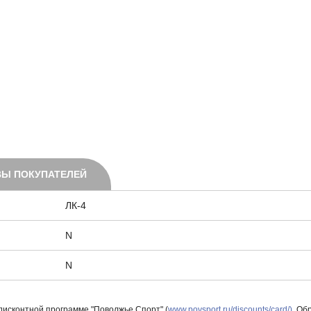
Ы ПОКУПАТЕЛЕЙ
ЛК-4
N
N
 дисконтной программе "Поволжье Спорт" (
www.povsport.ru/discounts/card/)
. Об