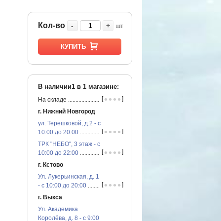
Кол-во
-
+
шт
КУПИТЬ
В наличии1 в
1
магазине:
•
•
•
•
[
]
На складе
...............................................
г. Нижний Новгород
ул. Терешковой, д.2 - с
•
•
•
•
[
]
10:00 до 20:00
...............................................
ТРК "НЕБО", 3 этаж - с
•
•
•
•
[
]
10:00 до 22:00
...............................................
г. Кстово
Ул. Лукерьинская, д. 1
•
•
•
•
[
]
- с 10:00 до 20:00
...............................................
г. Выкса
Ул. Академика
Королёва, д. 8 - с 9:00