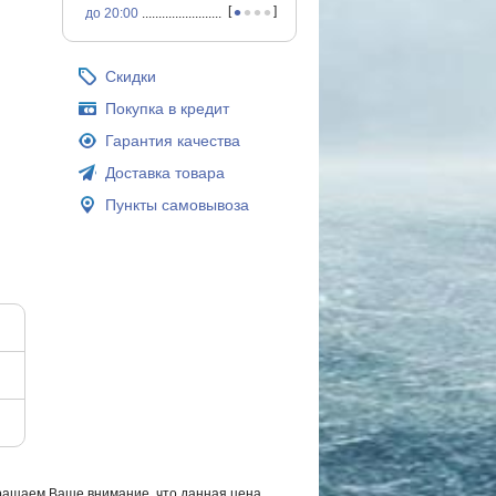
•
•
•
•
[
]
до 20:00
...............................................
Скидки
Покупка в кредит
Гарантия качества
Доставка товара
Пункты самовывоза
ращаем Ваше внимание, что данная цена