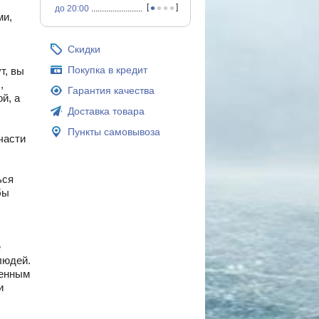
•
•
•
•
[
]
до 20:00
...............................................
ми,
Скидки
Покупка в кредит
т, вы
,
Гарантия качества
й, а
Доставка товара
Пункты самовывоза
части
ься
бы
е
людей.
менным
и