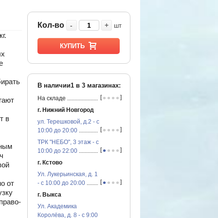
Кол-во
-
+
шт
г.
КУПИТЬ
ых
е
бирать
В наличии1 в
3
магазинах:
•
•
•
•
[
]
На складе
...............................................
гают
г. Нижний Новгород
т в
ул. Терешковой, д.2 - с
•
•
•
•
[
]
10:00 до 20:00
...............................................
ТРК "НЕБО", 3 этаж - с
жным
•
•
•
•
[
]
10:00 до 22:00
...............................................
ч
г. Кстово
вой
Ул. Лукерьинская, д. 1
•
•
•
•
[
]
о от
- с 10:00 до 20:00
...............................................
узку
г. Выкса
право-
Ул. Академика
Королёва, д. 8 - с 9:00