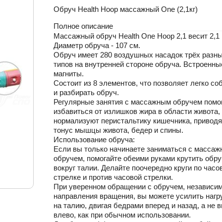
Обруч Health Hoop массажный One (2,1кг)
Полное описание
Массажный обруч Health One Hoop 2,1 весит 2,1 к
Диаметр обруча - 107 см.
Обруч имеет 280 воздушных насадок трёх разн
типов на внутренней стороне обруча. Встроенны
магниты.
Состоит из 8 элементов, что позволяет легко со
и разбирать обруч.
Регулярные занятия с массажным обручем помо
избавиться от излишков жира в области живота,
нормализуют перистальтику кишечника, приводя
тонус мышцы живота, бедер и спины.
Использование обруча:
Если вы только начинаете заниматься с масса
обручем, помогайте обеими руками крутить обру
вокруг талии. Делайте поочередно круги по часо
стрелке и против часовой стрелки.
При уверенном обращении с обручем, независим
направления вращения, вы можете усилить нагр
на талию, двигая бедрами вперед и назад, а не в
влево, как при обычном использовании.