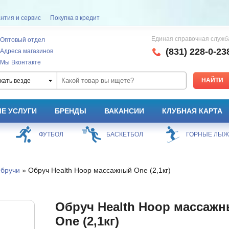
нтия и сервис
Покупка в кредит
Единая справочная служб
Оптовый отдел
(831) 228-0-23
Адреса магазинов
Мы Вконтакте
кать везде
Е УСЛУГИ
БРЕНДЫ
ВАКАНСИИ
КЛУБНАЯ КАРТА
ФУТБОЛ
БАСКЕТБОЛ
ГОРНЫЕ ЛЫ
бручи
» Обруч Health Hoop массажный One (2,1кг)
Обруч Health Hoop массаж
One (2,1кг)