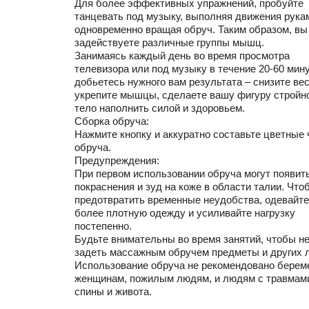
Для более эффективных упражнений, пробуйте
танцевать под музыку, выполняя движения рука
одновременно вращая обруч. Таким образом, вы
задействуете различные группы мышц.
Занимаясь каждый день во время просмотра
телевизора или под музыку в течение 20-60 мину
добьетесь нужного вам результата – снизите вес
укрепите мышцы, сделаете вашу фигуру стройно
тело наполнить силой и здоровьем.
Сборка обруча:
Нажмите кнопку и аккуратно составьте цветные 
обруча.
Предупреждения:
При первом использовании обруча могут появит
покраснения и зуд на коже в области талии. Что
предотвратить временные неудобства, одевайте
более плотную одежду и усиливайте нагрузку
постепенно.
Будьте внимательны во время занятий, чтобы н
задеть массажным обручем предметы и других 
Использование обруча не рекомендовано бере
женщинам, пожилым людям, и людям с травмам
спины и живота.