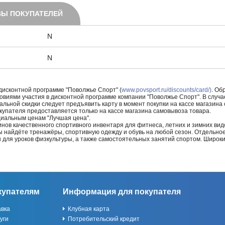
Ы ПОКУПАТЕЛЕЙ
N
N
 дисконтной программе "Поволжье Спорт" (
www.povsport.ru/discounts/card/)
. Об
ловиями участия в дисконтной программе компании "Поволжье Спорт". В случае
альной скидки следует предъявить карту в момент покупки на кассе магазин
купателя предоставляется только на кассе магазина самовывоза товара.
циальным ценам "Лучшая цена".
нов качественного спортивного инвентаря для фитнеса, летних и зимних видо
Вы найдёте тренажёры, спортивную одежду и обувь на любой сезон. Отдельно
ы для уроков физкультуры, а также самостоятельных занятий спортом. Широк
купателям
Информация для покупателя
авка
Клубная карта
уги
Потребительский кредит