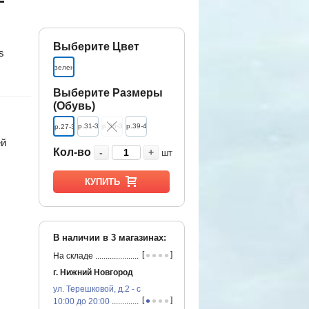
-
Выберите Цвет
s
зеленый
Выберите Размеры
(Обувь)
р.31-34
р.35-38
р.39-42
р.27-30
ей
Кол-во
-
+
шт
КУПИТЬ
В наличии в
3
магазинах:
•
•
•
•
[
]
На складе
...............................................
г. Нижний Новгород
ул. Терешковой, д.2 - с
•
•
•
•
[
]
10:00 до 20:00
...............................................