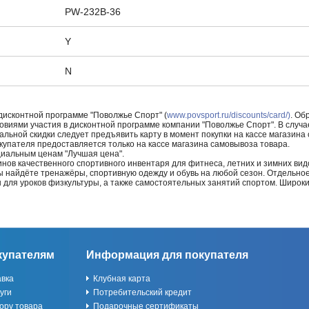
PW-232B-36
Y
N
 дисконтной программе "Поволжье Спорт" (
www.povsport.ru/discounts/card/)
. Об
ловиями участия в дисконтной программе компании "Поволжье Спорт". В случае
альной скидки следует предъявить карту в момент покупки на кассе магазин
купателя предоставляется только на кассе магазина самовывоза товара.
циальным ценам "Лучшая цена".
нов качественного спортивного инвентаря для фитнеса, летних и зимних видо
Вы найдёте тренажёры, спортивную одежду и обувь на любой сезон. Отдельно
ы для уроков физкультуры, а также самостоятельных занятий спортом. Широк
купателям
Информация для покупателя
авка
Клубная карта
уги
Потребительский кредит
ору товара
Подарочные сертификаты