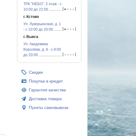
ТРК "НЕБО", 3 этаж - с
•
•
•
•
[
]
10:00 до 22:00
...............................................
г. Кстово
Ул. Лукерьинская, д. 1
•
•
•
•
[
]
- с 10:00 до 20:00
...............................................
г. Выкса
Ул. Академика
Королёва, д. 8 - с 9:00
•
•
•
•
[
]
до 20:00
...............................................
Скидки
Покупка в кредит
Гарантия качества
Доставка товара
Пункты самовывоза