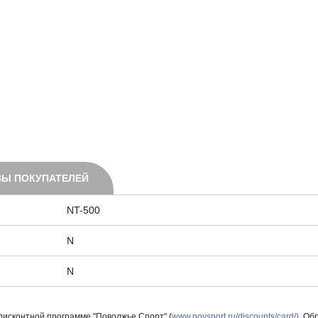
Ы ПОКУПАТЕЛЕЙ
NT-500
N
N
 дисконтной программе "Поволжье Спорт" (
www.povsport.ru/discounts/card/)
. Об