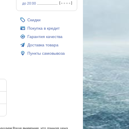
•
•
•
•
[
]
до 20:00
...............................................
Скидки
Покупка в кредит
Гарантия качества
Доставка товара
Пункты самовывоза
ращаем Ваше внимание, что данная цена