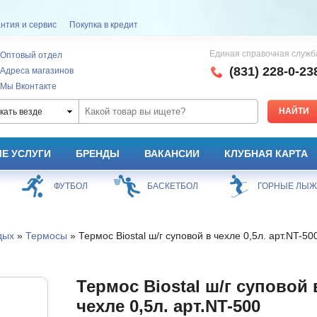
нтия и сервис
Покупка в кредит
Единая справочная служб
Оптовый отдел
(831) 228-0-23
Адреса магазинов
Мы Вконтакте
кать везде
Е УСЛУГИ
БРЕНДЫ
ВАКАНСИИ
КЛУБНАЯ КАРТА
ФУТБОЛ
БАСКЕТБОЛ
ГОРНЫЕ ЛЫ
дых
»
Термосы
» Термос Biostal ш/г суповой в чехле 0,5л. арт.NT-50
Термос Biostal ш/г суповой 
чехле 0,5л. арт.NT-500