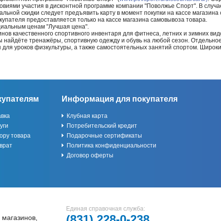
ловиями участия в дисконтной программе компании "Поволжье Спорт". В случае
альной скидки следует предъявить карту в момент покупки на кассе магазин
купателя предоставляется только на кассе магазина самовывоза товара.
циальным ценам "Лучшая цена".
нов качественного спортивного инвентаря для фитнеса, летних и зимних видо
Вы найдёте тренажёры, спортивную одежду и обувь на любой сезон. Отдельно
ы для уроков физкультуры, а также самостоятельных занятий спортом. Широк
купателям
Информация для покупателя
авка
Клубная карта
уги
Потребительский кредит
ору товара
Подарочные сертификаты
врат
Политика конфиденциальности
Договор оферты
Единая справочная служба:
(831)
228-0-238
 магазинов,