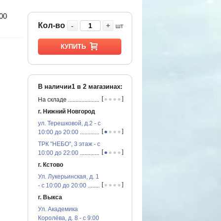
00
Кол-во
-
+
шт
КУПИТЬ
В наличии1 в
2
магазинах:
•
•
•
•
[
]
На складе
...............................................
г. Нижний Новгород
ул. Терешковой, д.2 - с
•
•
•
•
[
]
10:00 до 20:00
...............................................
ТРК "НЕБО", 3 этаж - с
•
•
•
•
[
]
10:00 до 22:00
...............................................
г. Кстово
Ул. Лукерьинская, д. 1
•
•
•
•
[
]
- с 10:00 до 20:00
...............................................
г. Выкса
Ул. Академика
Королёва, д. 8 - с 9:00