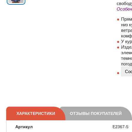
свобод
Особен
Прям
низ к
ветр
комф
У кур
Изде
элем
темн
пого
Со
ХАРАКТЕРИСТИКИ
ОТЗЫВЫ ПОКУПАТЕЛЕЙ
Артикул
E2367-5