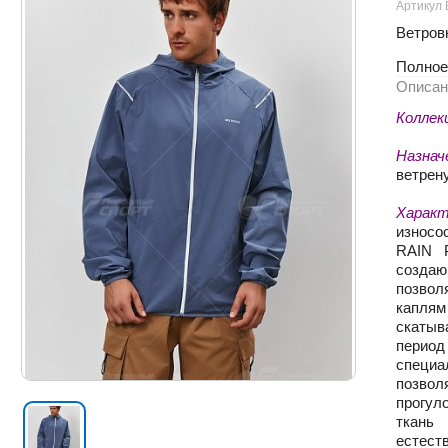
Артикул 
Ветровк
Полное
Описан
Коллек
Назнач
ветрен
Характ
износо
RAIN 
созда
позвол
капля
скатыв
перио
специа
позвол
прогул
ткань
естес