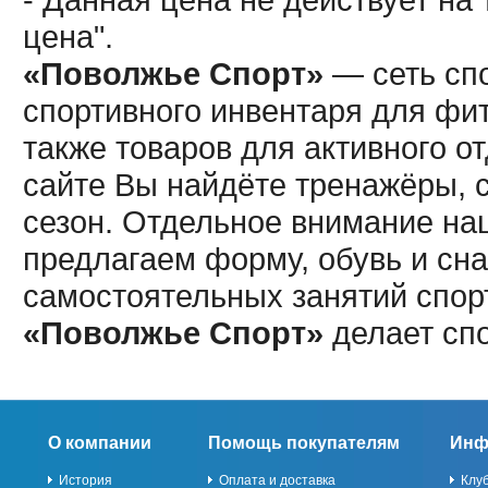
цена".
«Поволжье Спорт»
— сеть спо
спортивного инвентаря для фит
также товаров для активного о
сайте Вы найдёте тренажёры, 
сезон. Отдельное внимание наш
предлагаем форму, обувь и сна
самостоятельных занятий спор
«Поволжье Спорт»
делает сп
О компании
Помощь покупателям
Инф
История
Оплата и доставка
Клу