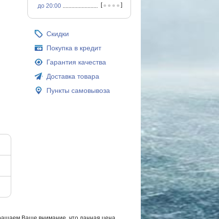
•
•
•
•
[
]
до 20:00
...............................................
Скидки
Покупка в кредит
Гарантия качества
Доставка товара
Пункты самовывоза
ращаем Ваше внимание, что данная цена