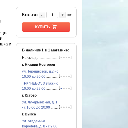
Кол-во
-
+
шт
и
КУПИТЬ
нце.
и
шка и
В наличии1 в
1
магазине:
•
•
•
•
[
]
На складе
...............................................
г. Нижний Новгород
ул. Терешковой, д.2 - с
•
•
•
•
[
]
10:00 до 20:00
...............................................
ТРК "НЕБО", 3 этаж - с
•
•
•
•
[
]
10:00 до 22:00
...............................................
г. Кстово
Ул. Лукерьинская, д. 1
•
•
•
•
[
]
- с 10:00 до 20:00
...............................................
г. Выкса
Ул. Академика
Королёва, д. 8 - с 9:00