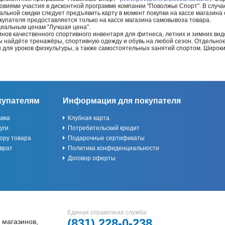
ловиями участия в дисконтной программе компании "Поволжье Спорт". В случае
альной скидки следует предъявить карту в момент покупки на кассе магазин
купателя предоставляется только на кассе магазина самовывоза товара.
циальным ценам "Лучшая цена".
нов качественного спортивного инвентаря для фитнеса, летних и зимних видо
Вы найдёте тренажёры, спортивную одежду и обувь на любой сезон. Отдельно
ы для уроков физкультуры, а также самостоятельных занятий спортом. Широк
купателям
Информация для покупателя
авка
Клубная карта
уги
Потребительский кредит
ору товара
Подарочные сертификаты
врат
Политика конфиденциальности
Договор оферты
Единая справочная служба:
(831)
228-0-238
 магазинов,