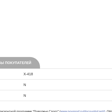
Ы ПОКУПАТЕЛЕЙ
X-418
N
N
 дисконтной программе "Поволжье Спорт" (
www.povsport.ru/discounts/card/)
. Об