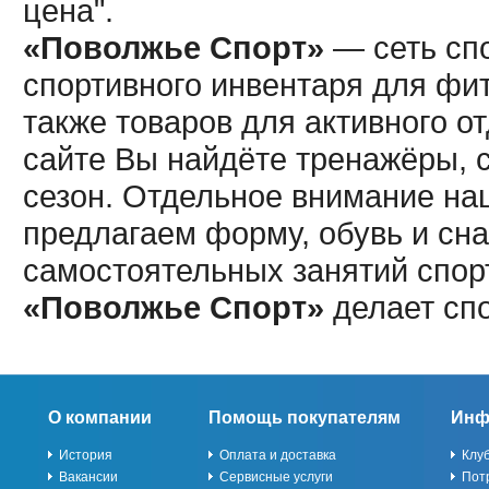
цена".
«Поволжье Спорт»
— сеть спо
спортивного инвентаря для фит
также товаров для активного о
сайте Вы найдёте тренажёры, 
сезон. Отдельное внимание наш
предлагаем форму, обувь и сна
самостоятельных занятий спор
«Поволжье Спорт»
делает сп
О компании
Помощь покупателям
Инф
История
Оплата и доставка
Клу
Вакансии
Сервисные услуги
Пот