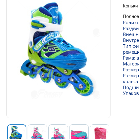
Коньки
Полное
Ролико
Раздви
Внешни
Внутре
Тип фи
ремешо
Рама: 
Матери
Размер 
Размер
колеса
Подшип
Упаков